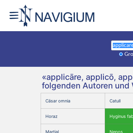
Gro
«applicāre, applicō, app
folgenden Autoren und
Cäsar omnia
Catull
Horaz
Hyginus fa
Martial
Nepos