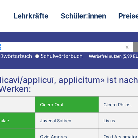
Lehrkräfte
Schüler:innen
Preis
X
ßwörterbuch
Schulwörterbuch
Werbefrei nutzen (5,99 E
licavi/applicuī, applicitum» ist nac
 Werken:
Cicero Orat.
Cicero Philos.
bulae
Juvenal Satiren
Livius
Ovid Amores
Ovid Ars amator