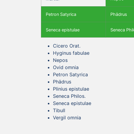
Petron Satyrica
Phädrus
Seneca epistulae
Seneca Phil
Cicero Orat.
Hyginus fabulae
Nepos
Ovid omnia
Petron Satyrica
Phädrus
Plinius epistulae
Seneca Philos.
Seneca epistulae
Tibull
Vergil omnia