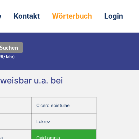
e
Kontakt
Wörterbuch
Login
Suchen
UR/Jahr)
hweisbar u.a. bei
Cicero epistulae
Lukrez
ia
Ovid omnia