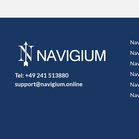
Nav
Nav
Nav
Tel:
+49 241 513880
Nav
support@navigium.online
Nav
Nav