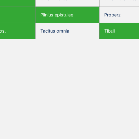
Plinius epistulae
Properz
os.
Tacitus omnia
Tibull