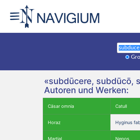
Gro
«subdūcere, subdūcō, s
Autoren und Werken:
Cäsar omnia
Catull
Horaz
Hyginus fa
Martial
Nepos