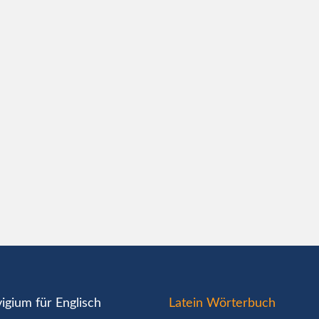
igium für Englisch
Latein Wörterbuch