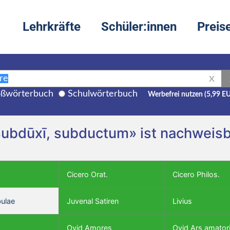
Lehrkräfte
Schüler:innen
Preis
X
ßwörterbuch
Schulwörterbuch
Werbefrei nutzen (5,99 E
ubdūxī, subductum» ist nachweisba
Cicero Orat.
Cicero Philos.
bulae
Juvenal Satiren
Livius
Ovid Amores
Ovid Ars amator