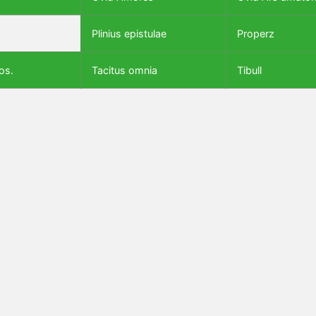
Plinius epistulae
Properz
os.
Tacitus omnia
Tibull