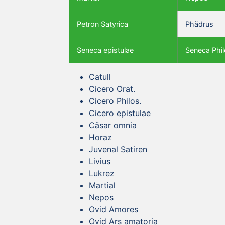
Petron Satyrica
Phädrus
Seneca epistulae
Seneca Phil
Catull
Cicero Orat.
Cicero Philos.
Cicero epistulae
Cäsar omnia
Horaz
Juvenal Satiren
Livius
Lukrez
Martial
Nepos
Ovid Amores
Ovid Ars amatoria