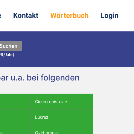
e
Kontakt
Wörterbuch
Login
Suchen
UR/Jahr)
r u.a. bei folgenden
Cicero epistulae
Lukrez
ia
Ovid omnia