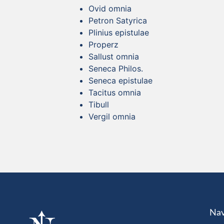
Ovid omnia
Petron Satyrica
Plinius epistulae
Properz
Sallust omnia
Seneca Philos.
Seneca epistulae
Tacitus omnia
Tibull
Vergil omnia
Nav