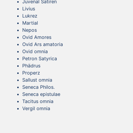
Juvenal Satiren
Livius
Lukrez
Martial
Nepos
Ovid Amores
Ovid Ars amatoria
Ovid omnia
Petron Satyrica
Phädrus
Properz
Sallust omnia
Seneca Philos.
Seneca epistulae
Tacitus omnia
Vergil omnia