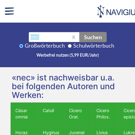
Suchen
X
Großwörterbuch
Schulwörterbuch
Werbefrei nutzen (5,99 EUR/Jahr)
«nec» ist nachweisbar u.a.
bei folgenden Autoren und
Werken:
Cäsar
Catull
Cicero
Cicero
Cicer
omnia
Orat.
Philos.
epist
Horaz
Hyginus
Juvenal
Livius
Lukre