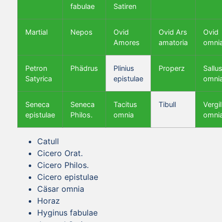
fabulae
Satiren
Martial
Nepos
Ovid
Ovid Ars
Ovid
Amores
amatoria
omni
Petron
Phädrus
Plinius
Properz
Sallus
Satyrica
epistulae
omni
Seneca
Seneca
Tacitus
Tibull
Vergil
epistulae
Philos.
omnia
omni
Catull
Cicero Orat.
Cicero Philos.
Cicero epistulae
Cäsar omnia
Horaz
Hyginus fabulae