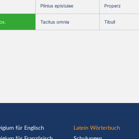
Plinius epistulae
Properz
os.
Tacitus omnia
Tibull
igium für Englisch
Latein Wörterbuch
igium für Französisch
Schulungen