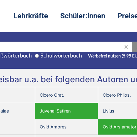
Lehrkräfte
Schüler:innen
Preis
X
ßwörterbuch
Schulwörterbuch
Werbefrei nutzen (5,99 E
eisbar u.a. bei folgenden Autoren 
Cicero Orat.
Cicero Philos.
bulae
Juvenal Satiren
Livius
Ovid Amores
Ovid Ars amator