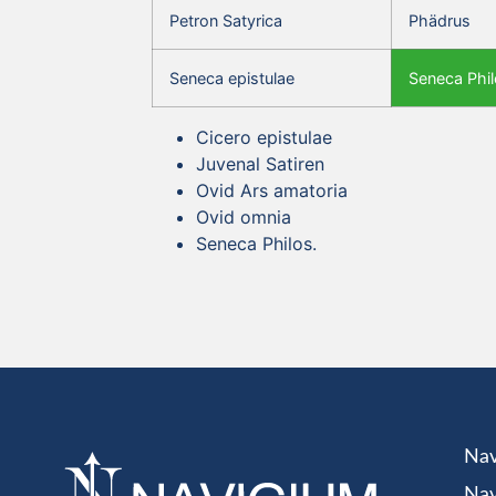
Petron Satyrica
Phädrus
Seneca epistulae
Seneca Phil
Cicero epistulae
Juvenal Satiren
Ovid Ars amatoria
Ovid omnia
Seneca Philos.
Nav
Nav