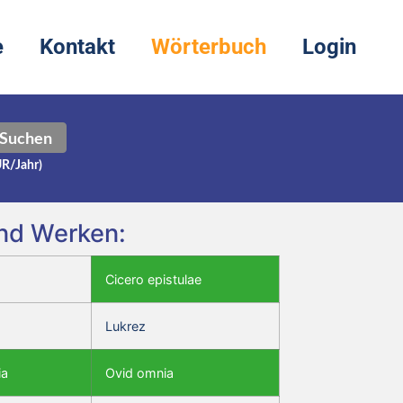
e
Kontakt
Wörterbuch
Login
Suchen
UR/Jahr)
und Werken:
Cicero epistulae
Lukrez
ia
Ovid omnia