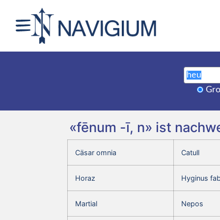
Gro
«fēnum -ī, n» ist nachw
Cäsar omnia
Catull
Horaz
Hyginus fa
Martial
Nepos