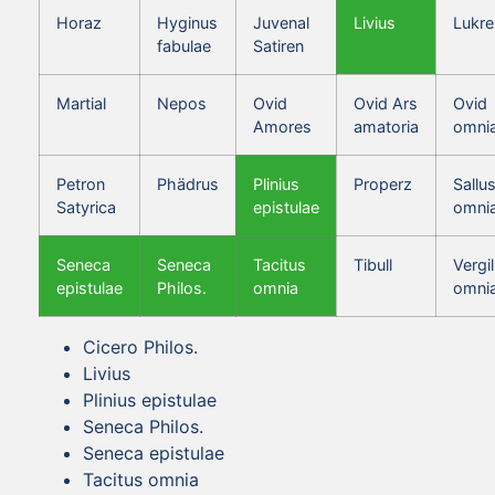
Horaz
Hyginus
Juvenal
Livius
Lukre
fabulae
Satiren
Martial
Nepos
Ovid
Ovid Ars
Ovid
Amores
amatoria
omni
Petron
Phädrus
Plinius
Properz
Sallus
Satyrica
epistulae
omni
Seneca
Seneca
Tacitus
Tibull
Vergil
epistulae
Philos.
omnia
omni
Cicero Philos.
Livius
Plinius epistulae
Seneca Philos.
Seneca epistulae
Tacitus omnia