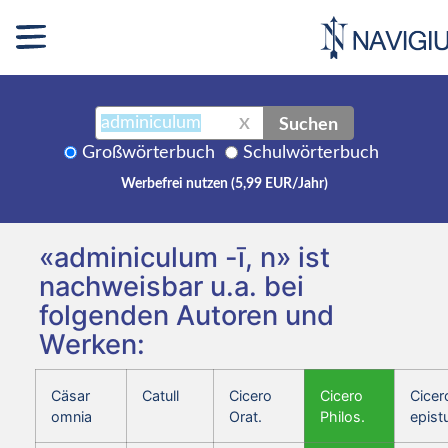
Suchen
X
Großwörterbuch
Schulwörterbuch
Werbefrei nutzen (5,99 EUR/Jahr)
«adminiculum -ī, n» ist
nachweisbar u.a. bei
folgenden Autoren und
Werken:
Cäsar
Catull
Cicero
Cicero
Cicer
omnia
Orat.
Philos.
epist