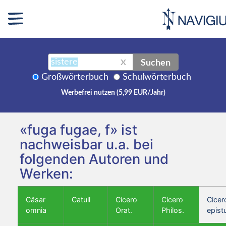
Suchen
X
Großwörterbuch
Schulwörterbuch
Werbefrei nutzen (5,99 EUR/Jahr)
«fuga fugae, f» ist
nachweisbar u.a. bei
folgenden Autoren und
Werken:
Cäsar
Catull
Cicero
Cicero
Cicer
omnia
Orat.
Philos.
epist