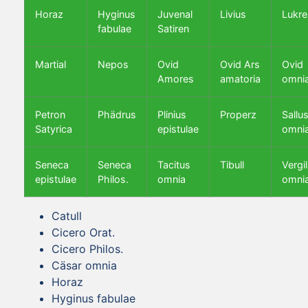
Horaz
Hyginus
Juvenal
Livius
Lukre
fabulae
Satiren
Martial
Nepos
Ovid
Ovid Ars
Ovid
Amores
amatoria
omni
Petron
Phädrus
Plinius
Properz
Sallus
Satyrica
epistulae
omni
Seneca
Seneca
Tacitus
Tibull
Vergil
epistulae
Philos.
omnia
omni
Catull
Cicero Orat.
Cicero Philos.
Cäsar omnia
Horaz
Hyginus fabulae