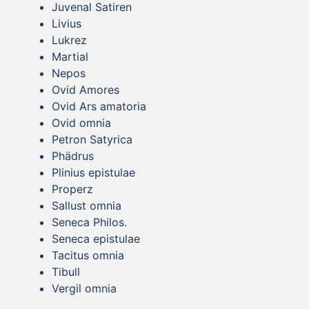
Juvenal Satiren
Livius
Lukrez
Martial
Nepos
Ovid Amores
Ovid Ars amatoria
Ovid omnia
Petron Satyrica
Phädrus
Plinius epistulae
Properz
Sallust omnia
Seneca Philos.
Seneca epistulae
Tacitus omnia
Tibull
Vergil omnia