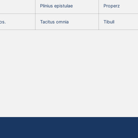
Plinius epistulae
Properz
os.
Tacitus omnia
Tibull