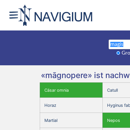
Gro
«māgnopere» ist nachwe
Cäsar omnia
Catull
Horaz
Hyginus fa
Martial
Nepos