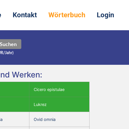
e
Kontakt
Wörterbuch
Login
Suchen
UR/Jahr)
und Werken:
Cicero epistulae
Lukrez
ia
Ovid omnia