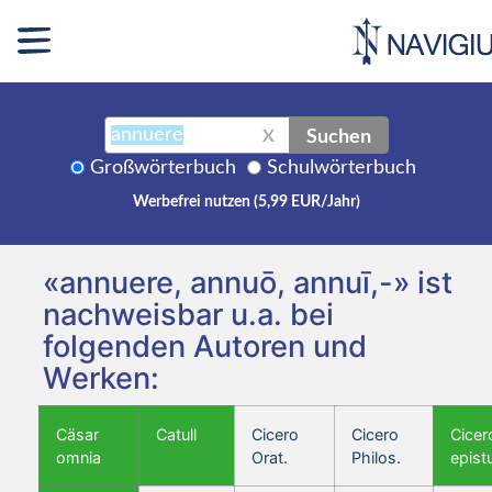
Suchen
X
Großwörterbuch
Schulwörterbuch
Werbefrei nutzen (5,99 EUR/Jahr)
«annuere, annuō, annuī,-» ist
nachweisbar u.a. bei
folgenden Autoren und
Werken:
Cäsar
Catull
Cicero
Cicero
Cicer
omnia
Orat.
Philos.
epist