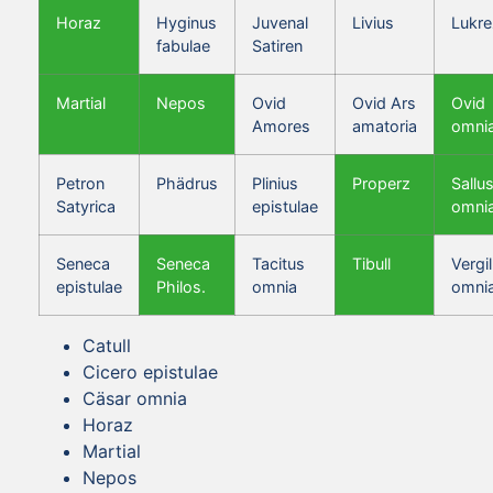
Horaz
Hyginus
Juvenal
Livius
Lukre
fabulae
Satiren
Martial
Nepos
Ovid
Ovid Ars
Ovid
Amores
amatoria
omni
Petron
Phädrus
Plinius
Properz
Sallus
Satyrica
epistulae
omni
Seneca
Seneca
Tacitus
Tibull
Vergil
epistulae
Philos.
omnia
omni
Catull
Cicero epistulae
Cäsar omnia
Horaz
Martial
Nepos