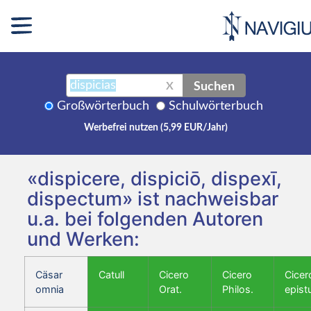
Suchen
X
Großwörterbuch
Schulwörterbuch
Werbefrei nutzen (5,99 EUR/Jahr)
«dispicere, dispiciō, dispexī,
dispectum» ist nachweisbar
u.a. bei folgenden Autoren
und Werken:
Cäsar
Catull
Cicero
Cicero
Cicer
omnia
Orat.
Philos.
epist