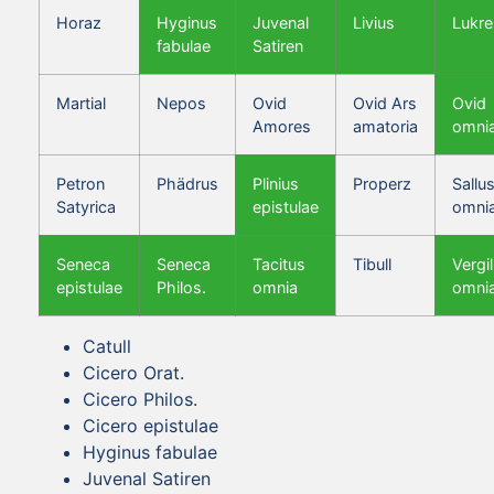
Horaz
Hyginus
Juvenal
Livius
Lukre
fabulae
Satiren
Martial
Nepos
Ovid
Ovid Ars
Ovid
Amores
amatoria
omni
Petron
Phädrus
Plinius
Properz
Sallus
Satyrica
epistulae
omni
Seneca
Seneca
Tacitus
Tibull
Vergil
epistulae
Philos.
omnia
omni
Catull
Cicero Orat.
Cicero Philos.
Cicero epistulae
Hyginus fabulae
Juvenal Satiren