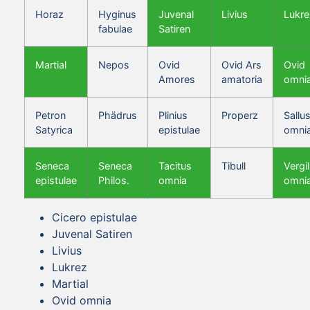
Horaz
Hyginus
Juvenal
Livius
Lukre
fabulae
Satiren
Martial
Nepos
Ovid
Ovid Ars
Ovid
Amores
amatoria
omni
Petron
Phädrus
Plinius
Properz
Sallus
Satyrica
epistulae
omni
Seneca
Seneca
Tacitus
Tibull
Vergil
epistulae
Philos.
omnia
omni
Cicero epistulae
Juvenal Satiren
Livius
Lukrez
Martial
Ovid omnia