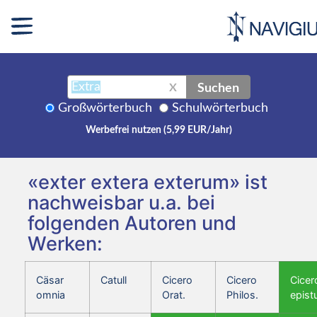
Suchen
X
Großwörterbuch
Schulwörterbuch
Werbefrei nutzen (5,99 EUR/Jahr)
«exter extera exterum» ist
nachweisbar u.a. bei
folgenden Autoren und
Werken:
Cäsar
Catull
Cicero
Cicero
Cicer
omnia
Orat.
Philos.
epist