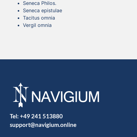
Seneca Philos.
Seneca epistulae
Tacitus omnia
Vergil omnia
Tel:
+49 241 513880
support@navigium.online