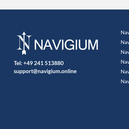
Nav
Nav
Nav
Tel:
+49 241 513880
Nav
support@navigium.online
Nav
Nav