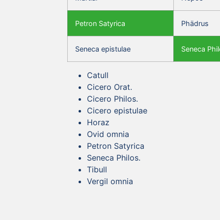
Petron Satyrica
Phädrus
Seneca epistulae
Seneca Phil
Catull
Cicero Orat.
Cicero Philos.
Cicero epistulae
Horaz
Ovid omnia
Petron Satyrica
Seneca Philos.
Tibull
Vergil omnia