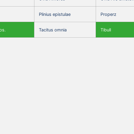
Plinius epistulae
Properz
os.
Tacitus omnia
Tibull