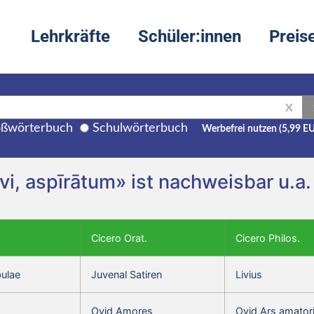
Lehrkräfte
Schüler:innen
Preis
X
ßwörterbuch
Schulwörterbuch
Werbefrei nutzen (5,99 E
āvi, aspīrātum» ist nachweisbar u.a
Cicero Orat.
Cicero Philos.
bulae
Juvenal Satiren
Livius
Ovid Amores
Ovid Ars amator