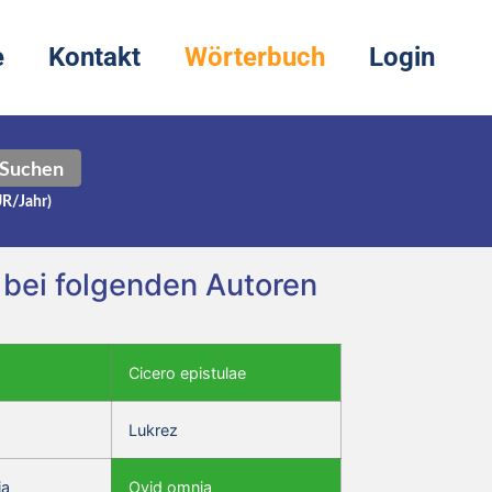
e
Kontakt
Wörterbuch
Login
Suchen
UR/Jahr)
. bei folgenden Autoren
Cicero epistulae
Lukrez
ia
Ovid omnia