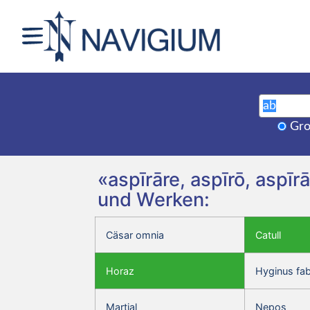
Gro
«aspīrāre, aspīrō, aspīr
und Werken:
Cäsar omnia
Catull
Horaz
Hyginus fa
Martial
Nepos