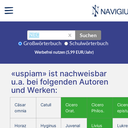
Suchen
X
Großwörterbuch
Schulwörterbuch
Werbefrei nutzen (5,99 EUR/Jahr)
«uspiam» ist nachweisbar
u.a. bei folgenden Autoren
und Werken:
Cäsar
Catull
Cicero
Cicero
Cicer
omnia
Orat.
Philos.
epist
Horaz
Hyginus
Juvenal
Livius
Lukre