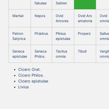
fabulae
Satiren
Martial
Nepos
Ovid
Ovid Ars
Ovid
Amores
amatoria
omni
Petron
Phädrus
Plinius
Properz
Sallus
Satyrica
epistulae
omni
Seneca
Seneca
Tacitus
Tibull
Vergil
epistulae
Philos.
omnia
omni
Cicero Orat.
Cicero Philos.
Cicero epistulae
Livius