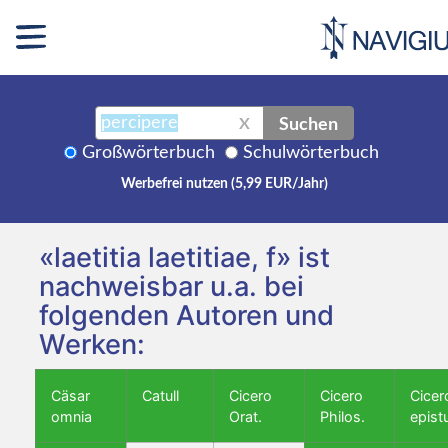
Suchen
X
Großwörterbuch
Schulwörterbuch
Werbefrei nutzen (5,99 EUR/Jahr)
«laetitia laetitiae, f» ist
nachweisbar u.a. bei
folgenden Autoren und
Werken:
Cäsar
Catull
Cicero
Cicero
Cicer
omnia
Orat.
Philos.
epist