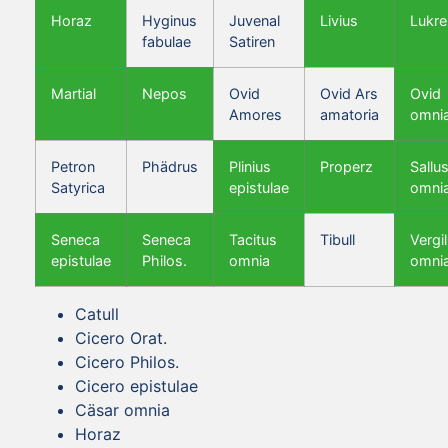
Horaz
Hyginus
Juvenal
Livius
Lukre
fabulae
Satiren
Martial
Nepos
Ovid
Ovid Ars
Ovid
Amores
amatoria
omni
Petron
Phädrus
Plinius
Properz
Sallus
Satyrica
epistulae
omni
Seneca
Seneca
Tacitus
Tibull
Vergil
epistulae
Philos.
omnia
omni
Catull
Cicero Orat.
Cicero Philos.
Cicero epistulae
Cäsar omnia
Horaz