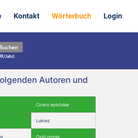
e
Kontakt
Wörterbuch
Login
Suchen
UR/Jahr)
i folgenden Autoren und
Cicero epistulae
Lukrez
ia
Ovid omnia