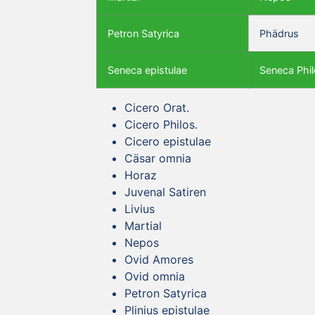
Petron Satyrica
Phädrus
Seneca epistulae
Seneca Phil
Cicero Orat.
Cicero Philos.
Cicero epistulae
Cäsar omnia
Horaz
Juvenal Satiren
Livius
Martial
Nepos
Ovid Amores
Ovid omnia
Petron Satyrica
Plinius epistulae