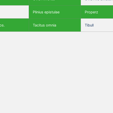
Plinius epistulae
Properz
os.
Tacitus omnia
Tibull