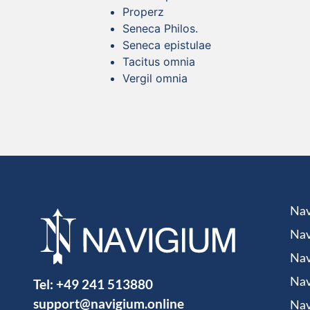
Properz
Seneca Philos.
Seneca epistulae
Tacitus omnia
Vergil omnia
Nav
Nav
Nav
Tel:
+49 241 513880
Nav
support@navigium.online
Nav