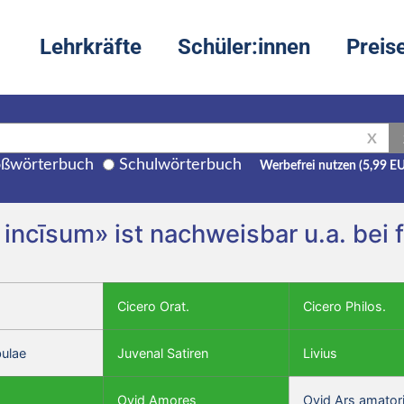
Lehrkräfte
Schüler:innen
Preis
X
ßwörterbuch
Schulwörterbuch
Werbefrei nutzen (5,99 E
ī, incīsum» ist nachweisbar u.a. be
Cicero Orat.
Cicero Philos.
bulae
Juvenal Satiren
Livius
Ovid Amores
Ovid Ars amator