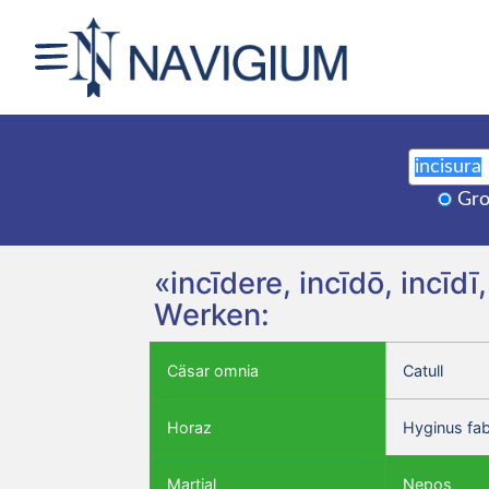
Gro
«incīdere, incīdō, incīd
Werken:
Cäsar omnia
Catull
Horaz
Hyginus fa
Martial
Nepos