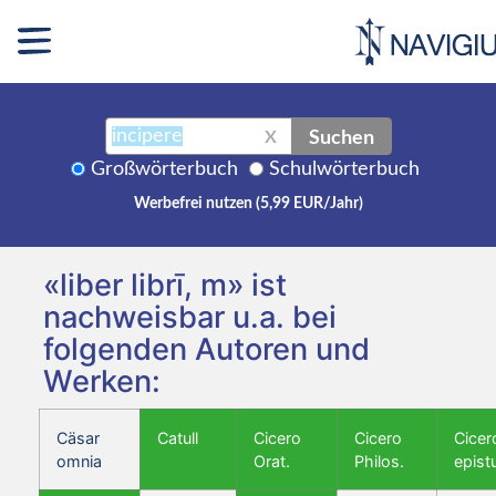
Suchen
X
Großwörterbuch
Schulwörterbuch
Werbefrei nutzen (5,99 EUR/Jahr)
«liber librī, m» ist
nachweisbar u.a. bei
folgenden Autoren und
Werken:
Cäsar
Catull
Cicero
Cicero
Cicer
omnia
Orat.
Philos.
epist