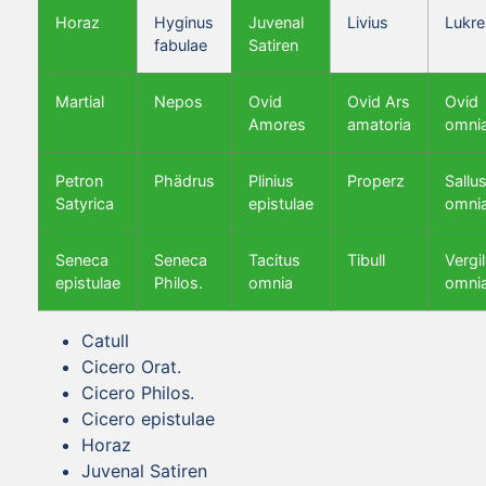
Horaz
Hyginus
Juvenal
Livius
Lukre
fabulae
Satiren
Martial
Nepos
Ovid
Ovid Ars
Ovid
Amores
amatoria
omni
Petron
Phädrus
Plinius
Properz
Sallus
Satyrica
epistulae
omni
Seneca
Seneca
Tacitus
Tibull
Vergil
epistulae
Philos.
omnia
omni
Catull
Cicero Orat.
Cicero Philos.
Cicero epistulae
Horaz
Juvenal Satiren