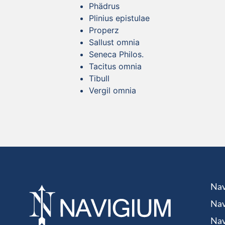
Phädrus
Plinius epistulae
Properz
Sallust omnia
Seneca Philos.
Tacitus omnia
Tibull
Vergil omnia
Nav
Nav
Nav