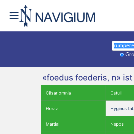
Gro
«foedus foederis, n» is
Cäsar omnia
Catull
Horaz
Hyginus fa
Martial
Nepos