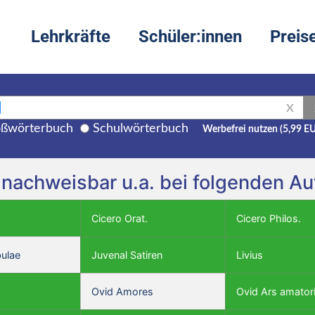
Lehrkräfte
Schüler:innen
Preis
X
ßwörterbuch
Schulwörterbuch
Werbefrei nutzen (5,99 E
t nachweisbar u.a. bei folgenden A
Cicero Orat.
Cicero Philos.
bulae
Juvenal Satiren
Livius
Ovid Amores
Ovid Ars amator