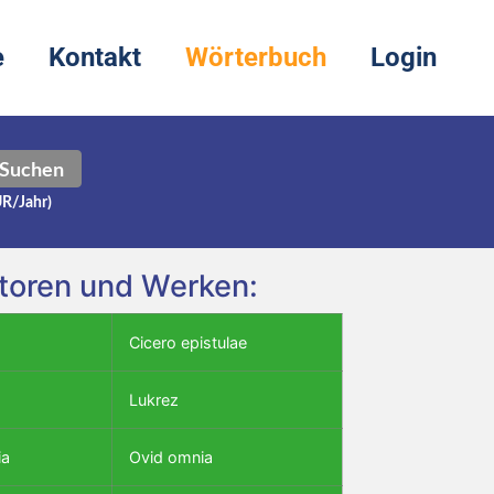
e
Kontakt
Wörterbuch
Login
Suchen
UR/Jahr)
utoren und Werken:
Cicero epistulae
Lukrez
ia
Ovid omnia