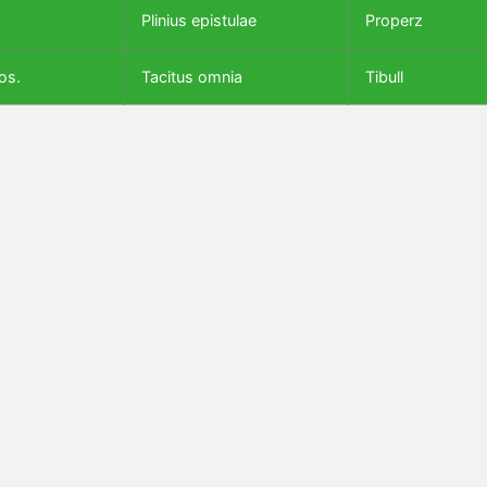
Plinius epistulae
Properz
os.
Tacitus omnia
Tibull