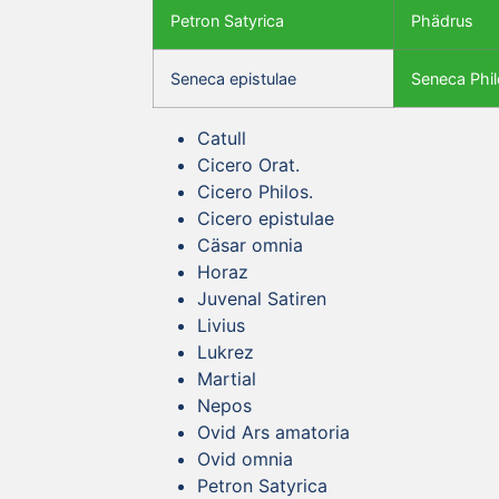
Petron Satyrica
Phädrus
Seneca epistulae
Seneca Phil
Catull
Cicero Orat.
Cicero Philos.
Cicero epistulae
Cäsar omnia
Horaz
Juvenal Satiren
Livius
Lukrez
Martial
Nepos
Ovid Ars amatoria
Ovid omnia
Petron Satyrica