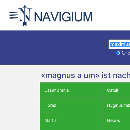
Gro
«magnus a um» ist nach
Cäsar omnia
Catull
Horaz
Hyginus fa
Martial
Nepos