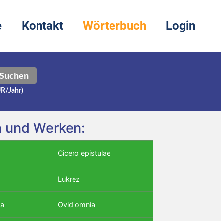
e
Kontakt
Wörterbuch
Login
Suchen
UR/Jahr)
n und Werken:
Cicero epistulae
Lukrez
ia
Ovid omnia