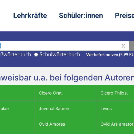
Lehrkräfte
Schüler:innen
Preis
X
ßwörterbuch
Schulwörterbuch
Werbefrei nutzen (5,99 E
weisbar u.a. bei folgenden Autore
Cicero Orat.
Cicero Philos.
bulae
Juvenal Satiren
Livius
Ovid Amores
Ovid Ars amator