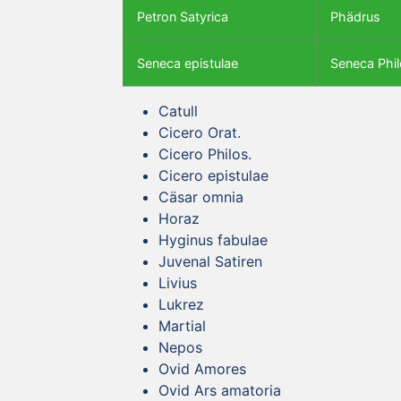
Petron Satyrica
Phädrus
Seneca epistulae
Seneca Phil
Catull
Cicero Orat.
Cicero Philos.
Cicero epistulae
Cäsar omnia
Horaz
Hyginus fabulae
Juvenal Satiren
Livius
Lukrez
Martial
Nepos
Ovid Amores
Ovid Ars amatoria