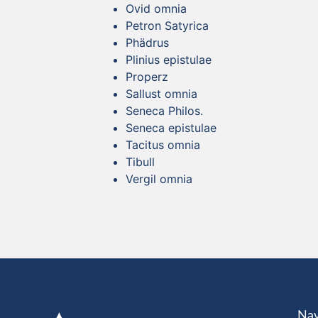
Ovid omnia
Petron Satyrica
Phädrus
Plinius epistulae
Properz
Sallust omnia
Seneca Philos.
Seneca epistulae
Tacitus omnia
Tibull
Vergil omnia
Nav