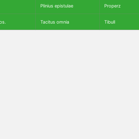
Plinius epistulae
Properz
os.
Tacitus omnia
Tibull