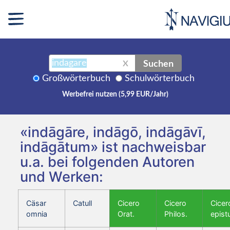
Suchen
X
Großwörterbuch
Schulwörterbuch
Werbefrei nutzen (5,99 EUR/Jahr)
«indāgāre, indāgō, indāgāvī,
indāgātum» ist nachweisbar
u.a. bei folgenden Autoren
und Werken:
Cäsar
Catull
Cicero
Cicero
Cicer
omnia
Orat.
Philos.
epist