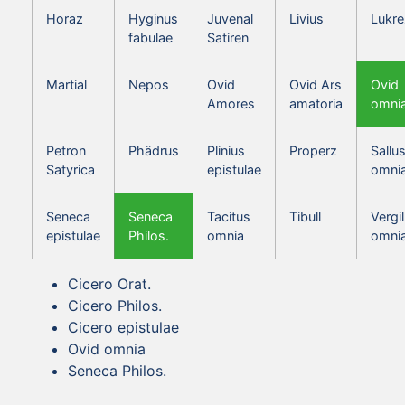
Horaz
Hyginus
Juvenal
Livius
Lukre
fabulae
Satiren
Martial
Nepos
Ovid
Ovid Ars
Ovid
Amores
amatoria
omni
Petron
Phädrus
Plinius
Properz
Sallus
Satyrica
epistulae
omni
Seneca
Seneca
Tacitus
Tibull
Vergil
epistulae
Philos.
omnia
omni
Cicero Orat.
Cicero Philos.
Cicero epistulae
Ovid omnia
Seneca Philos.