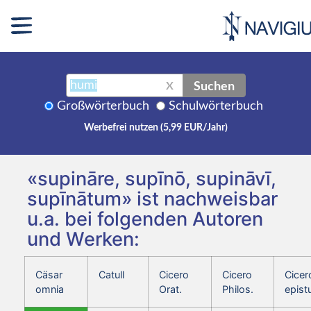
Suchen
X
Großwörterbuch
Schulwörterbuch
Werbefrei nutzen (5,99 EUR/Jahr)
«supināre, supīnō, supināvī,
supīnātum» ist nachweisbar
u.a. bei folgenden Autoren
und Werken:
Cäsar
Catull
Cicero
Cicero
Cicer
omnia
Orat.
Philos.
epist