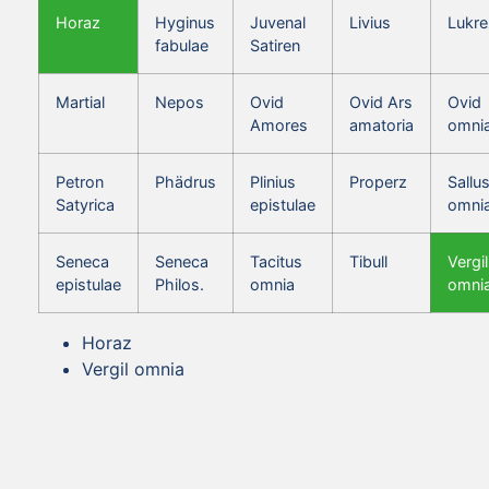
Horaz
Hyginus
Juvenal
Livius
Lukre
fabulae
Satiren
Martial
Nepos
Ovid
Ovid Ars
Ovid
Amores
amatoria
omni
Petron
Phädrus
Plinius
Properz
Sallus
Satyrica
epistulae
omni
Seneca
Seneca
Tacitus
Tibull
Vergil
epistulae
Philos.
omnia
omni
Horaz
Vergil omnia