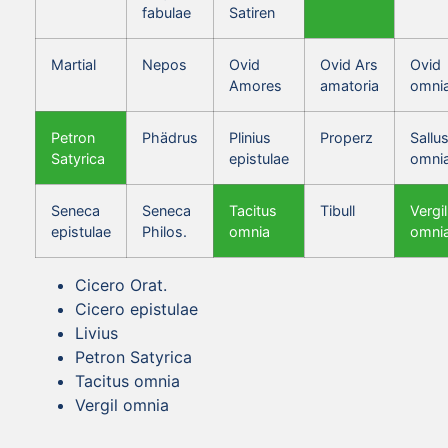
fabulae
Satiren
Martial
Nepos
Ovid
Ovid Ars
Ovid
Amores
amatoria
omni
Petron
Phädrus
Plinius
Properz
Sallus
Satyrica
epistulae
omni
Seneca
Seneca
Tacitus
Tibull
Vergil
epistulae
Philos.
omnia
omni
Cicero Orat.
Cicero epistulae
Livius
Petron Satyrica
Tacitus omnia
Vergil omnia