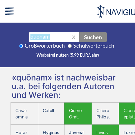
Suchen
X
Großwörterbuch
Schulwörterbuch
Werbefrei nutzen (5,99 EUR/Jahr)
«quōnam» ist nachweisbar
u.a. bei folgenden Autoren
und Werken:
Cäsar
Catull
Cicero
Cicero
Cicer
omnia
Orat.
Philos.
epist
Horaz
Hyginus
Juvenal
Livius
Lukre