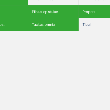
Plinius epistulae
Properz
os.
Tacitus omnia
Tibull