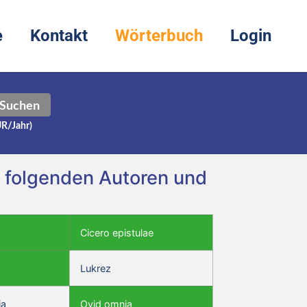
e
Kontakt
Wörterbuch
Login
Suchen
UR/Jahr)
i folgenden Autoren und
Cicero epistulae
Lukrez
ia
Ovid omnia