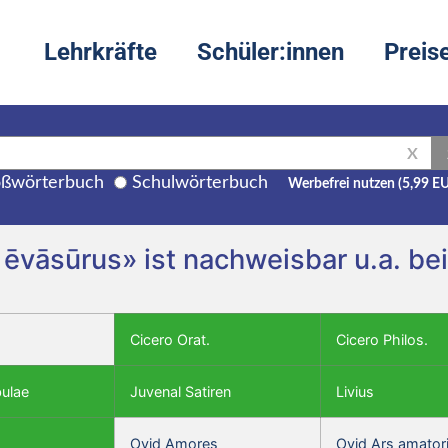
Lehrkräfte
Schüler:innen
Preis
X
ßwörterbuch
Schulwörterbuch
Werbefrei nutzen (5,99 E
 ēvāsūrus» ist nachweisbar u.a. be
Cicero Orat.
Cicero Philos.
bulae
Juvenal Satiren
Livius
Ovid Amores
Ovid Ars amator