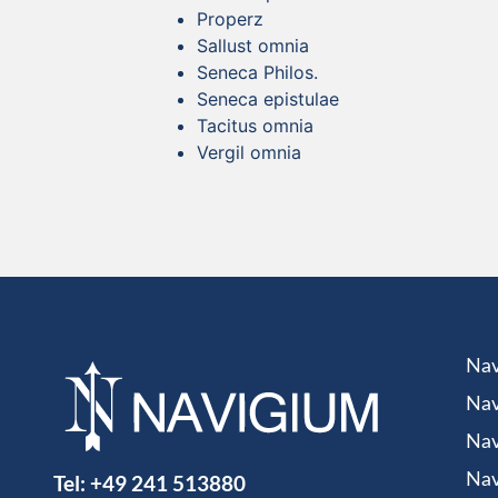
Properz
Sallust omnia
Seneca Philos.
Seneca epistulae
Tacitus omnia
Vergil omnia
Nav
Nav
Nav
Tel:
+49 241 513880
Nav