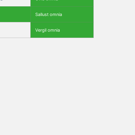
Sallust omnia
Vergil omnia