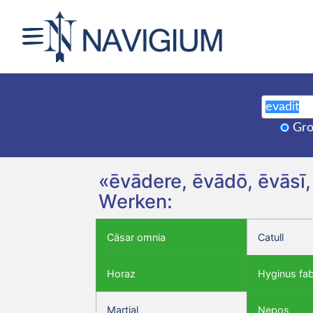
Gro
«ēvādere, ēvādō, ēvāsī,
Werken:
Cäsar omnia
Catull
Horaz
Hyginus fa
Martial
Nepos