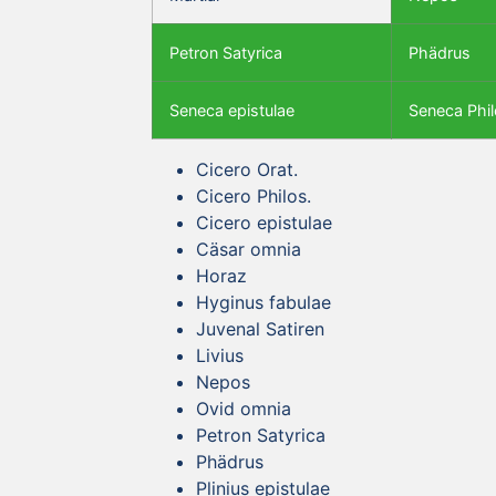
Petron Satyrica
Phädrus
Seneca epistulae
Seneca Phil
Cicero Orat.
Cicero Philos.
Cicero epistulae
Cäsar omnia
Horaz
Hyginus fabulae
Juvenal Satiren
Livius
Nepos
Ovid omnia
Petron Satyrica
Phädrus
Plinius epistulae