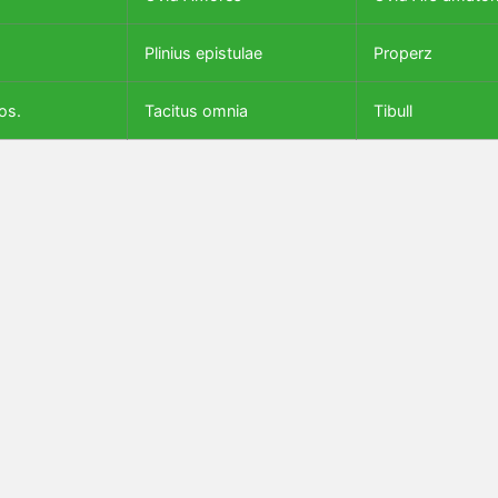
Plinius epistulae
Properz
os.
Tacitus omnia
Tibull