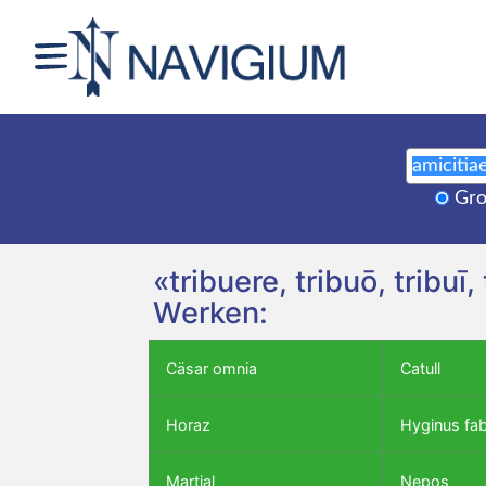
Gro
«tribuere, tribuō, tribu
Werken:
Cäsar omnia
Catull
Horaz
Hyginus fa
Martial
Nepos