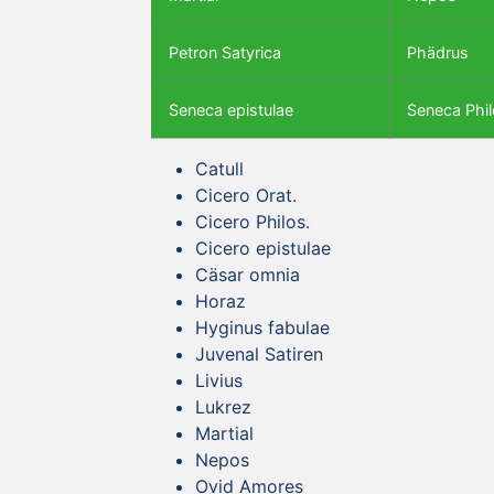
Petron Satyrica
Phädrus
Seneca epistulae
Seneca Phil
Catull
Cicero Orat.
Cicero Philos.
Cicero epistulae
Cäsar omnia
Horaz
Hyginus fabulae
Juvenal Satiren
Livius
Lukrez
Martial
Nepos
Ovid Amores