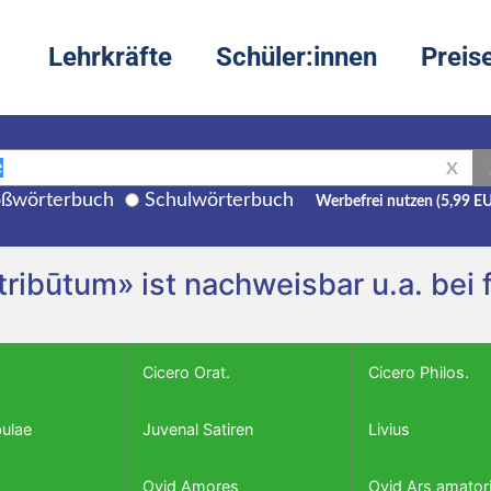
Lehrkräfte
Schüler:innen
Preis
X
ßwörterbuch
Schulwörterbuch
Werbefrei nutzen (5,99 E
ī, tribūtum» ist nachweisbar u.a. be
Cicero Orat.
Cicero Philos.
bulae
Juvenal Satiren
Livius
Ovid Amores
Ovid Ars amator