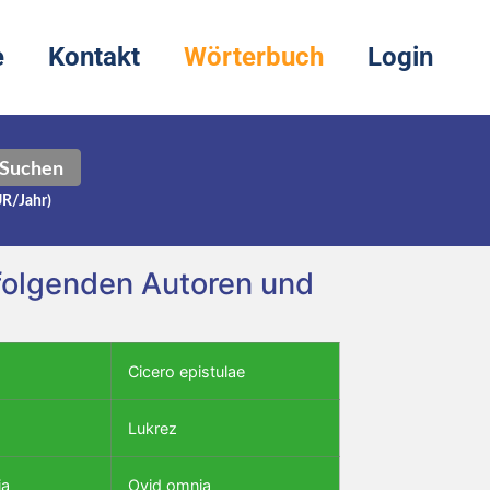
e
Kontakt
Wörterbuch
Login
Suchen
UR/Jahr)
i folgenden Autoren und
Cicero epistulae
Lukrez
ia
Ovid omnia