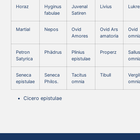
Horaz
Hyginus
Juvenal
Livius
Lukre
fabulae
Satiren
Martial
Nepos
Ovid
Ovid Ars
Ovid
Amores
amatoria
omni
Petron
Phädrus
Plinius
Properz
Sallus
Satyrica
epistulae
omni
Seneca
Seneca
Tacitus
Tibull
Vergil
epistulae
Philos.
omnia
omni
Cicero epistulae