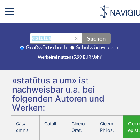
Suchen
X
Großwörterbuch
Schulwörterbuch
Werbefrei nutzen (5,99 EUR/Jahr)
«statūtus a um» ist
nachweisbar u.a. bei
folgenden Autoren und
Werken:
Cäsar
Catull
Cicero
Cicero
Cicer
omnia
Orat.
Philos.
epist