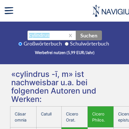
Suchen
X
Großwörterbuch
Schulwörterbuch
Werbefrei nutzen (5,99 EUR/Jahr)
«cylindrus -ī, m» ist
nachweisbar u.a. bei
folgenden Autoren und
Werken:
Cäsar
Catull
Cicero
Cicero
Cicer
omnia
Orat.
Philos.
epist