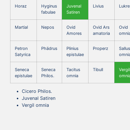
Horaz
Hyginus
Juvenal
Livius
Lukre
fabulae
Satiren
Martial
Nepos
Ovid
Ovid Ars
Ovid
Amores
amatoria
omni
Petron
Phädrus
Plinius
Properz
Sallus
Satyrica
epistulae
omni
Seneca
Seneca
Tacitus
Tibull
Vergil
epistulae
Philos.
omnia
omni
Cicero Philos.
Juvenal Satiren
Vergil omnia