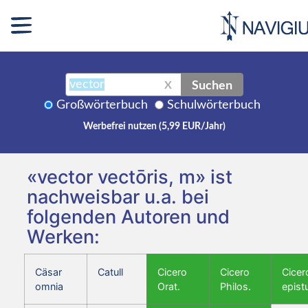
Suchen
X
Großwörterbuch
Schulwörterbuch
Werbefrei nutzen (5,99 EUR/Jahr)
«vector vectōris, m» ist
nachweisbar u.a. bei
folgenden Autoren und
Werken:
Cäsar
Catull
Cicero
Cicero
Cicer
omnia
Orat.
Philos.
epist