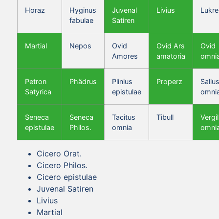
Horaz
Hyginus
Juvenal
Livius
Lukre
fabulae
Satiren
Martial
Nepos
Ovid
Ovid Ars
Ovid
Amores
amatoria
omni
Petron
Phädrus
Plinius
Properz
Sallus
Satyrica
epistulae
omni
Seneca
Seneca
Tacitus
Tibull
Vergil
epistulae
Philos.
omnia
omni
Cicero Orat.
Cicero Philos.
Cicero epistulae
Juvenal Satiren
Livius
Martial