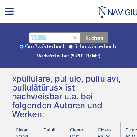
Suchen
X
Großwörterbuch
Schulwörterbuch
Werbefrei nutzen (5,99 EUR/Jahr)
«pullulāre, pullulō, pullulāvī,
pullulātūrus» ist
nachweisbar u.a. bei
folgenden Autoren und
Werken:
Cäsar
Catull
Cicero
Cicero
Cicer
omnia
Orat.
Philos.
epist