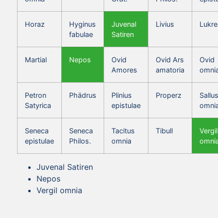
Horaz
Hyginus
Juvenal
Livius
Lukre
fabulae
Satiren
Martial
Nepos
Ovid
Ovid Ars
Ovid
Amores
amatoria
omni
Petron
Phädrus
Plinius
Properz
Sallus
Satyrica
epistulae
omni
Seneca
Seneca
Tacitus
Tibull
Vergil
epistulae
Philos.
omnia
omni
Juvenal Satiren
Nepos
Vergil omnia