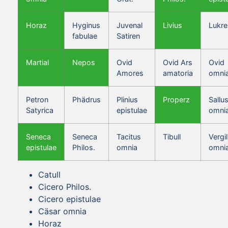
Horaz
Hyginus
Juvenal
Livius
Lukre
fabulae
Satiren
Martial
Nepos
Ovid
Ovid Ars
Ovid
Amores
amatoria
omni
Petron
Phädrus
Plinius
Properz
Sallus
Satyrica
epistulae
omni
Seneca
Seneca
Tacitus
Tibull
Vergil
epistulae
Philos.
omnia
omni
Catull
Cicero Philos.
Cicero epistulae
Cäsar omnia
Horaz