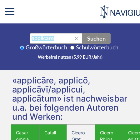
Suchen
X
Großwörterbuch
Schulwörterbuch
Werbefrei nutzen (5,99 EUR/Jahr)
«applicāre, applicō,
applicāvī/applicui,
applicātum» ist nachweisbar
u.a. bei folgenden Autoren
und Werken:
Cäsar
Catull
Cicero
Cicero
Cicer
omnia
Orat.
Philos.
epist