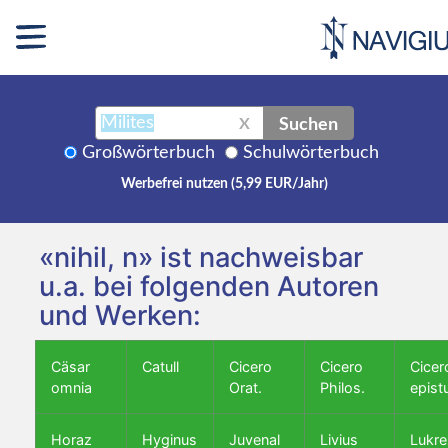
Suchen
X
Großwörterbuch
Schulwörterbuch
Werbefrei nutzen (5,99 EUR/Jahr)
«nihil, n» ist nachweisbar
u.a. bei folgenden Autoren
und Werken:
Cäsar
Catull
Cicero
Cicero
Cicer
omnia
Orat.
Philos.
epist
Horaz
Hyginus
Juvenal
Livius
Lukre