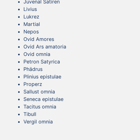
Juvenal Satiren
Livius
Lukrez
Martial
Nepos
Ovid Amores
Ovid Ars amatoria
Ovid omnia
Petron Satyrica
Phädrus
Plinius epistulae
Properz
Sallust omnia
Seneca epistulae
Tacitus omnia
Tibull
Vergil omnia