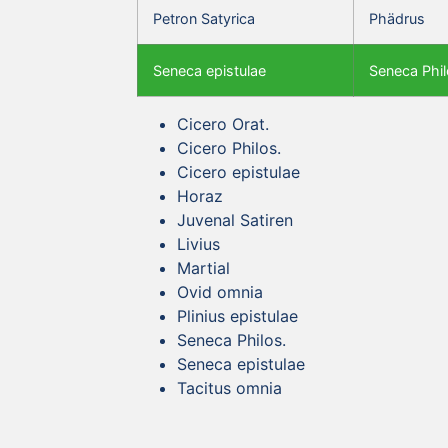
Petron Satyrica
Phädrus
Seneca epistulae
Seneca Phil
Cicero Orat.
Cicero Philos.
Cicero epistulae
Horaz
Juvenal Satiren
Livius
Martial
Ovid omnia
Plinius epistulae
Seneca Philos.
Seneca epistulae
Tacitus omnia