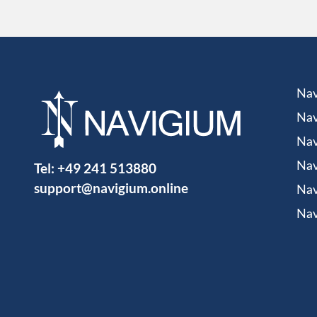
Nav
Nav
Nav
Tel:
+49 241 513880
Nav
support@navigium.online
Nav
Nav