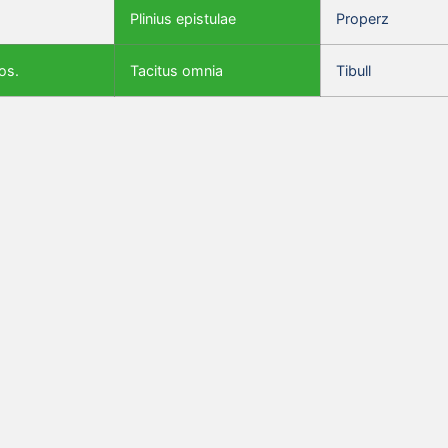
Plinius epistulae
Properz
os.
Tacitus omnia
Tibull