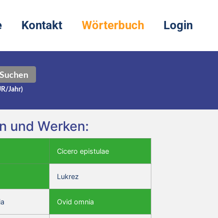
e
Kontakt
Wörterbuch
Login
Suchen
UR/Jahr)
ren und Werken:
Cicero epistulae
Lukrez
ia
Ovid omnia