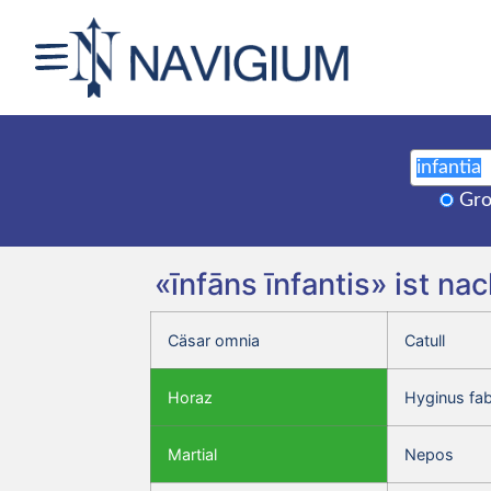
Gro
«īnfāns īnfantis» ist n
Cäsar omnia
Catull
Horaz
Hyginus fa
Martial
Nepos