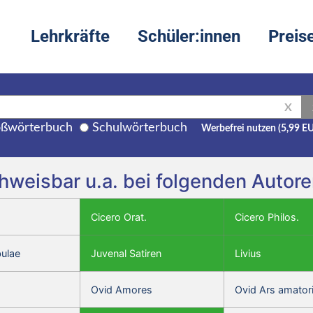
Lehrkräfte
Schüler:innen
Preis
X
ßwörterbuch
Schulwörterbuch
Werbefrei nutzen (5,99 E
achweisbar u.a. bei folgenden Auto
Cicero Orat.
Cicero Philos.
bulae
Juvenal Satiren
Livius
Ovid Amores
Ovid Ars amator