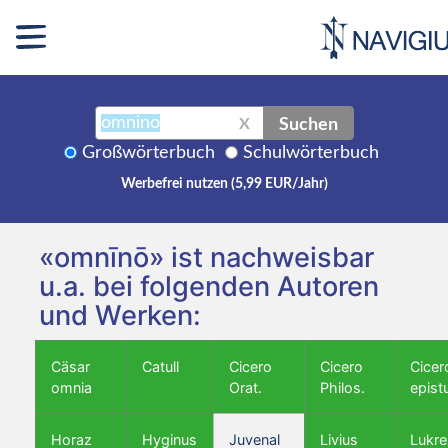
Suchen
X
Großwörterbuch
Schulwörterbuch
Werbefrei nutzen (5,99 EUR/Jahr)
«omnīnō» ist nachweisbar
u.a. bei folgenden Autoren
und Werken:
Cäsar
Catull
Cicero
Cicero
Cicer
omnia
Orat.
Philos.
epist
Horaz
Hyginus
Juvenal
Livius
Lukre