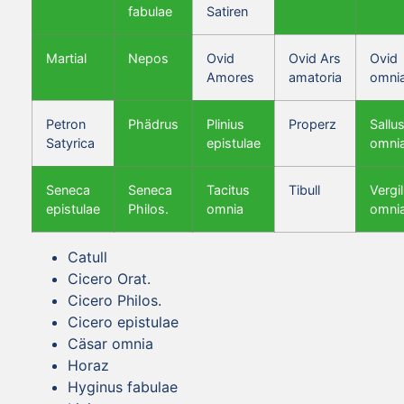
fabulae
Satiren
Martial
Nepos
Ovid
Ovid Ars
Ovid
Amores
amatoria
omni
Petron
Phädrus
Plinius
Properz
Sallus
Satyrica
epistulae
omni
Seneca
Seneca
Tacitus
Tibull
Vergil
epistulae
Philos.
omnia
omni
Catull
Cicero Orat.
Cicero Philos.
Cicero epistulae
Cäsar omnia
Horaz
Hyginus fabulae