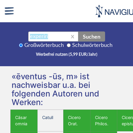
Suchen
X
Großwörterbuch
Schulwörterbuch
Werbefrei nutzen (5,99 EUR/Jahr)
«ēventus -ūs, m» ist
nachweisbar u.a. bei
folgenden Autoren und
Werken:
Cäsar
Catull
Cicero
Cicero
Cicer
omnia
Orat.
Philos.
epist