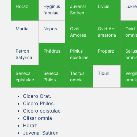
Horaz
Hyginus
Juvenal
Livius
Lukre
fabulae
Satiren
Martial
Nepos
Ovid
Ovid Ars
Ovid
Amores
amatoria
omni
Petron
Phädrus
Plinius
Properz
Sallus
Satyrica
epistulae
omni
Seneca
Seneca
Tacitus
Tibull
Vergil
epistulae
Philos.
omnia
omni
Cicero Orat.
Cicero Philos.
Cicero epistulae
Cäsar omnia
Horaz
Juvenal Satiren