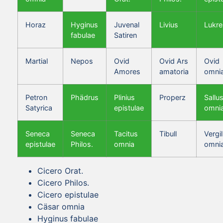
Horaz
Hyginus
Juvenal
Livius
Lukre
fabulae
Satiren
Martial
Nepos
Ovid
Ovid Ars
Ovid
Amores
amatoria
omni
Petron
Phädrus
Plinius
Properz
Sallus
Satyrica
epistulae
omni
Seneca
Seneca
Tacitus
Tibull
Vergil
epistulae
Philos.
omnia
omni
Cicero Orat.
Cicero Philos.
Cicero epistulae
Cäsar omnia
Hyginus fabulae