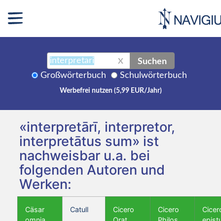
Suchen
X
Großwörterbuch
Schulwörterbuch
Werbefrei nutzen (5,99 EUR/Jahr)
«interpretārī, interpretor,
interpretātus sum» ist
nachweisbar u.a. bei
folgenden Autoren und
Werken:
Cäsar
Catull
Cicero
Cicero
Cicer
omnia
Orat.
Philos.
epist