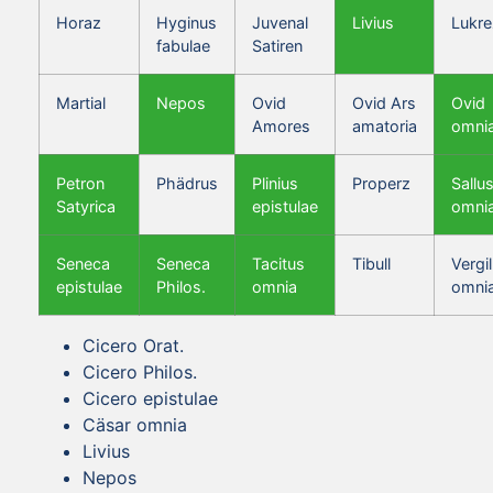
Horaz
Hyginus
Juvenal
Livius
Lukre
fabulae
Satiren
Martial
Nepos
Ovid
Ovid Ars
Ovid
Amores
amatoria
omni
Petron
Phädrus
Plinius
Properz
Sallus
Satyrica
epistulae
omni
Seneca
Seneca
Tacitus
Tibull
Vergil
epistulae
Philos.
omnia
omni
Cicero Orat.
Cicero Philos.
Cicero epistulae
Cäsar omnia
Livius
Nepos