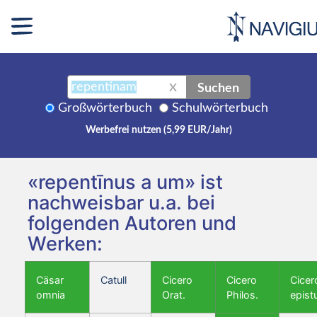
Suchen
X
Großwörterbuch
Schulwörterbuch
Werbefrei nutzen (5,99 EUR/Jahr)
«repentīnus a um» ist
nachweisbar u.a. bei
folgenden Autoren und
Werken:
Cäsar
Catull
Cicero
Cicero
Cicer
omnia
Orat.
Philos.
epist