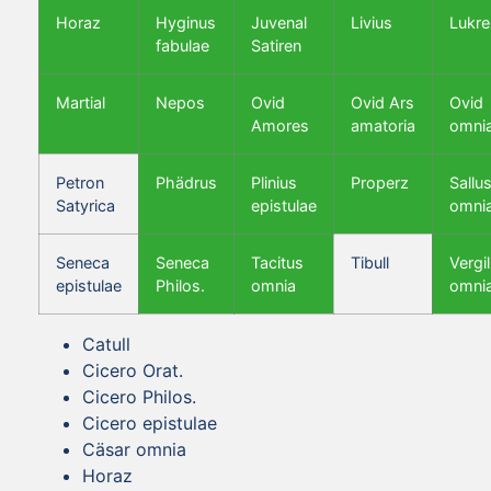
Horaz
Hyginus
Juvenal
Livius
Lukre
fabulae
Satiren
Martial
Nepos
Ovid
Ovid Ars
Ovid
Amores
amatoria
omni
Petron
Phädrus
Plinius
Properz
Sallus
Satyrica
epistulae
omni
Seneca
Seneca
Tacitus
Tibull
Vergil
epistulae
Philos.
omnia
omni
Catull
Cicero Orat.
Cicero Philos.
Cicero epistulae
Cäsar omnia
Horaz