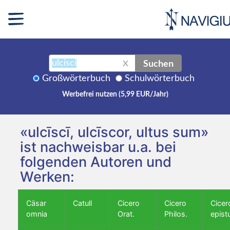
Suchen
X
Großwörterbuch
Schulwörterbuch
Werbefrei nutzen (5,99 EUR/Jahr)
«ulcīscī, ulcīscor, ultus sum»
ist nachweisbar u.a. bei
folgenden Autoren und
Werken:
Cäsar
Catull
Cicero
Cicero
Cicer
omnia
Orat.
Philos.
epist