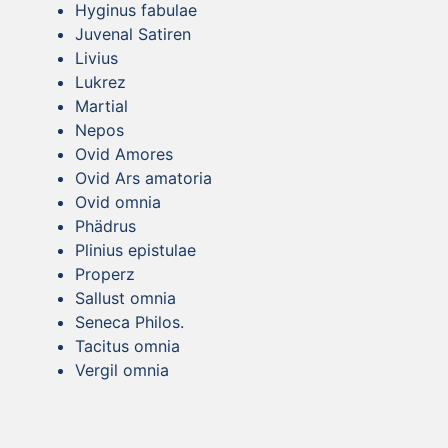
Hyginus fabulae
Juvenal Satiren
Livius
Lukrez
Martial
Nepos
Ovid Amores
Ovid Ars amatoria
Ovid omnia
Phädrus
Plinius epistulae
Properz
Sallust omnia
Seneca Philos.
Tacitus omnia
Vergil omnia