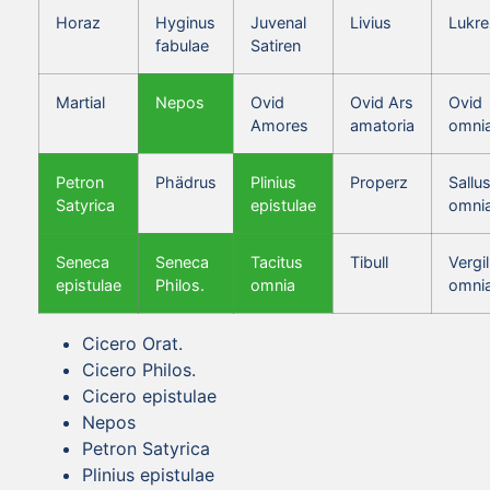
Horaz
Hyginus
Juvenal
Livius
Lukre
fabulae
Satiren
Martial
Nepos
Ovid
Ovid Ars
Ovid
Amores
amatoria
omni
Petron
Phädrus
Plinius
Properz
Sallus
Satyrica
epistulae
omni
Seneca
Seneca
Tacitus
Tibull
Vergil
epistulae
Philos.
omnia
omni
Cicero Orat.
Cicero Philos.
Cicero epistulae
Nepos
Petron Satyrica
Plinius epistulae