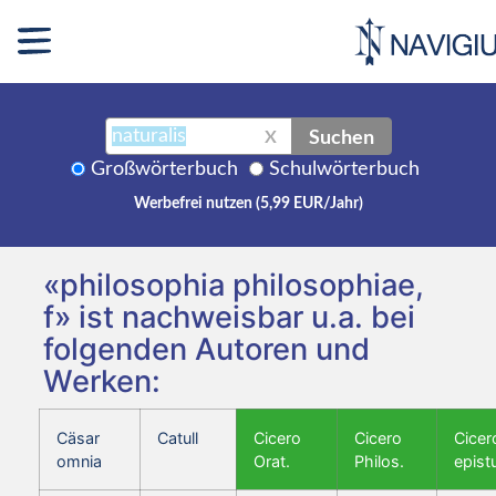
Suchen
X
Großwörterbuch
Schulwörterbuch
Werbefrei nutzen (5,99 EUR/Jahr)
«philosophia philosophiae,
f» ist nachweisbar u.a. bei
folgenden Autoren und
Werken:
Cäsar
Catull
Cicero
Cicero
Cicer
omnia
Orat.
Philos.
epist