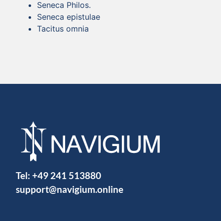
Seneca Philos.
Seneca epistulae
Tacitus omnia
Tel:
+49 241 513880
support@navigium.online