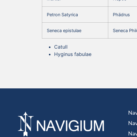
Petron Satyrica
Phädrus
Seneca epistulae
Seneca Phil
Catull
Hyginus fabulae
Nav
Nav
Nav