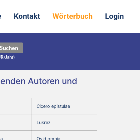
e
Kontakt
Wörterbuch
Login
Suchen
UR/Jahr)
lgenden Autoren und
Cicero epistulae
Lukrez
ia
Ovid omnia