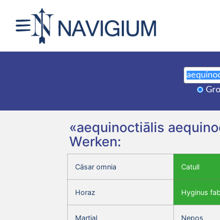
Gro
«aequinoctiālis aequino
Werken:
Cäsar omnia
Catull
Horaz
Hyginus fa
Martial
Nepos