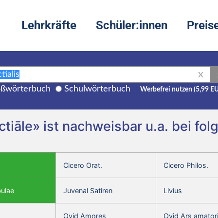
Lehrkräfte
Schüler:innen
Preis
X
ßwörterbuch
Schulwörterbuch
Werbefrei nutzen (5,99 E
ctiāle» ist nachweisbar u.a. bei fo
Cicero Orat.
Cicero Philos.
bulae
Juvenal Satiren
Livius
Ovid Amores
Ovid Ars amator