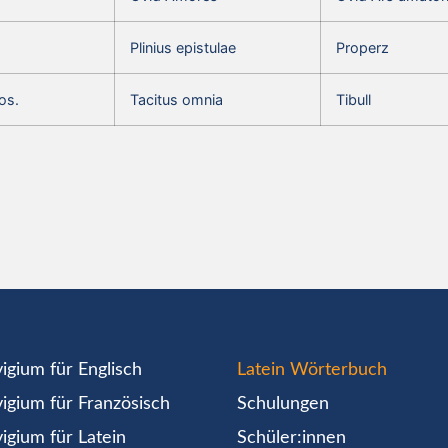
Plinius epistulae
Properz
os.
Tacitus omnia
Tibull
igium für Englisch
Latein Wörterbuch
igium für Französisch
Schulungen
igium für Latein
Schüler:innen