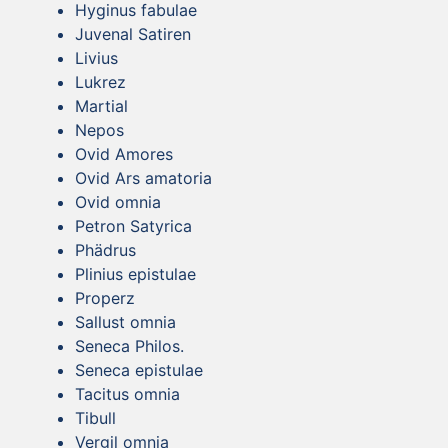
Hyginus fabulae
Juvenal Satiren
Livius
Lukrez
Martial
Nepos
Ovid Amores
Ovid Ars amatoria
Ovid omnia
Petron Satyrica
Phädrus
Plinius epistulae
Properz
Sallust omnia
Seneca Philos.
Seneca epistulae
Tacitus omnia
Tibull
Vergil omnia