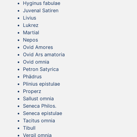
Hyginus fabulae
Juvenal Satiren
Livius
Lukrez
Martial
Nepos
Ovid Amores
Ovid Ars amatoria
Ovid omnia
Petron Satyrica
Phädrus
Plinius epistulae
Properz
Sallust omnia
Seneca Philos.
Seneca epistulae
Tacitus omnia
Tibull
Vergil omnia