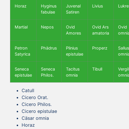
Horaz
Hyginus
Juvenal
Livius
Lukre
fabulae
Satiren
Martial
Nepos
Ovid
Ovid Ars
Ovid
Amores
amatoria
omni
Petron
Phädrus
Plinius
Properz
Sallus
Satyrica
epistulae
omni
Seneca
Seneca
Tacitus
Tibull
Vergil
epistulae
Philos.
omnia
omni
Catull
Cicero Orat.
Cicero Philos.
Cicero epistulae
Cäsar omnia
Horaz