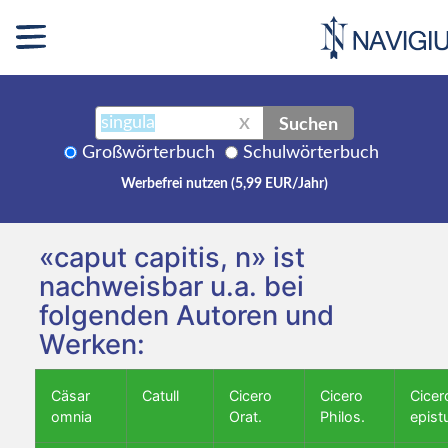
Suchen
X
Großwörterbuch
Schulwörterbuch
Werbefrei nutzen (5,99 EUR/Jahr)
«caput capitis, n» ist
nachweisbar u.a. bei
folgenden Autoren und
Werken:
Cäsar
Catull
Cicero
Cicero
Cicer
omnia
Orat.
Philos.
epist