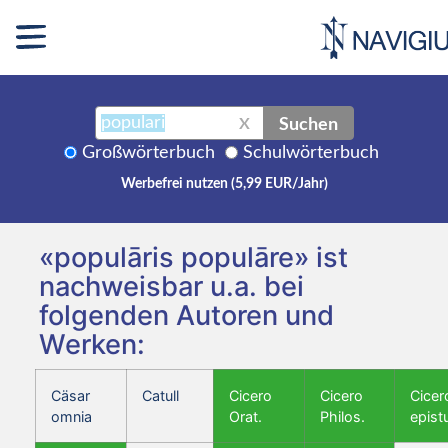
Suchen
X
Großwörterbuch
Schulwörterbuch
Werbefrei nutzen (5,99 EUR/Jahr)
«populāris populāre» ist
nachweisbar u.a. bei
folgenden Autoren und
Werken:
Cäsar
Catull
Cicero
Cicero
Cicer
omnia
Orat.
Philos.
epist