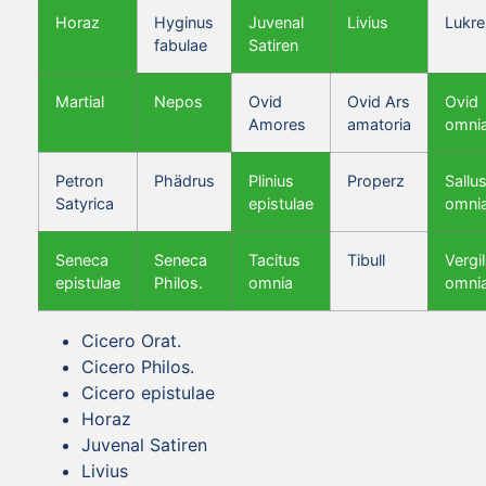
Horaz
Hyginus
Juvenal
Livius
Lukre
fabulae
Satiren
Martial
Nepos
Ovid
Ovid Ars
Ovid
Amores
amatoria
omni
Petron
Phädrus
Plinius
Properz
Sallus
Satyrica
epistulae
omni
Seneca
Seneca
Tacitus
Tibull
Vergil
epistulae
Philos.
omnia
omni
Cicero Orat.
Cicero Philos.
Cicero epistulae
Horaz
Juvenal Satiren
Livius