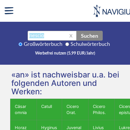
Suchen
X
Großwörterbuch
Schulwörterbuch
Werbefrei nutzen (5,99 EUR/Jahr)
«an» ist nachweisbar u.a. bei
folgenden Autoren und
Werken:
Cäsar
Catull
Cicero
Cicero
Cicer
omnia
Orat.
Philos.
epist
Horaz
Hyginus
Juvenal
Livius
Lukre