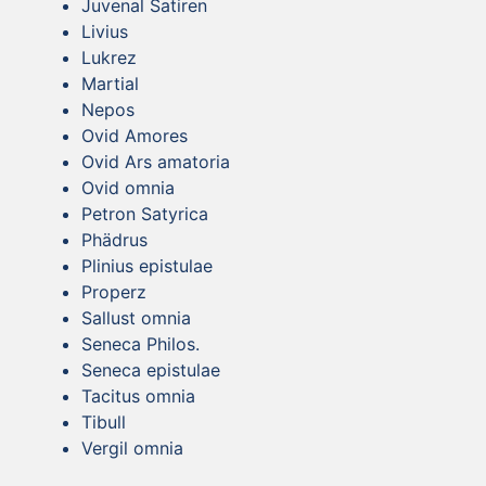
Juvenal Satiren
Livius
Lukrez
Martial
Nepos
Ovid Amores
Ovid Ars amatoria
Ovid omnia
Petron Satyrica
Phädrus
Plinius epistulae
Properz
Sallust omnia
Seneca Philos.
Seneca epistulae
Tacitus omnia
Tibull
Vergil omnia