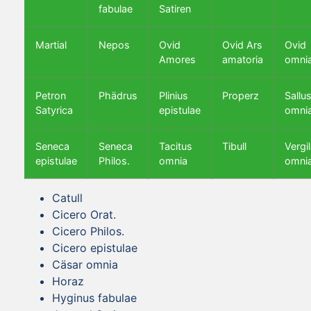
fabulae
Satiren
Martial
Nepos
Ovid
Ovid Ars
Ovid
Amores
amatoria
omni
Petron
Phädrus
Plinius
Properz
Sallus
Satyrica
epistulae
omni
Seneca
Seneca
Tacitus
Tibull
Vergil
epistulae
Philos.
omnia
omni
Catull
Cicero Orat.
Cicero Philos.
Cicero epistulae
Cäsar omnia
Horaz
Hyginus fabulae