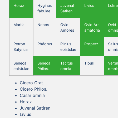
Horaz
Hyginus
Juvenal
Livius
Lukre
fabulae
Satiren
Martial
Nepos
Ovid
Ovid Ars
Ovid
Amores
amatoria
omni
Petron
Phädrus
Plinius
Properz
Sallus
Satyrica
epistulae
omni
Seneca
Seneca
Tacitus
Tibull
Vergil
epistulae
Philos.
omnia
omni
Cicero Orat.
Cicero Philos.
Cäsar omnia
Horaz
Juvenal Satiren
Livius