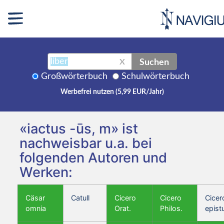
Suchen
X
Großwörterbuch
Schulwörterbuch
Werbefrei nutzen (5,99 EUR/Jahr)
«iactus -ūs, m» ist
nachweisbar u.a. bei
folgenden Autoren und
Werken:
Cäsar
Catull
Cicero
Cicero
Cicer
omnia
Orat.
Philos.
epist