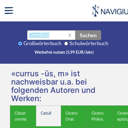
Suchen
X
Großwörterbuch
Schulwörterbuch
Werbefrei nutzen (5,99 EUR/Jahr)
«currus -ūs, m» ist
nachweisbar u.a. bei
folgenden Autoren und
Werken:
Cäsar
Catull
Cicero
Cicero
Cicer
omnia
Orat.
Philos.
epist