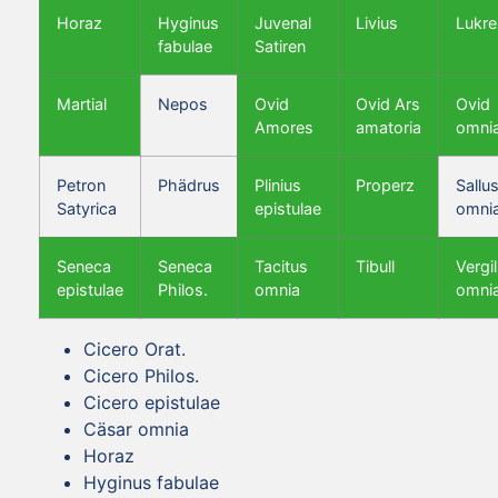
Horaz
Hyginus
Juvenal
Livius
Lukre
fabulae
Satiren
Martial
Nepos
Ovid
Ovid Ars
Ovid
Amores
amatoria
omni
Petron
Phädrus
Plinius
Properz
Sallus
Satyrica
epistulae
omni
Seneca
Seneca
Tacitus
Tibull
Vergil
epistulae
Philos.
omnia
omni
Cicero Orat.
Cicero Philos.
Cicero epistulae
Cäsar omnia
Horaz
Hyginus fabulae