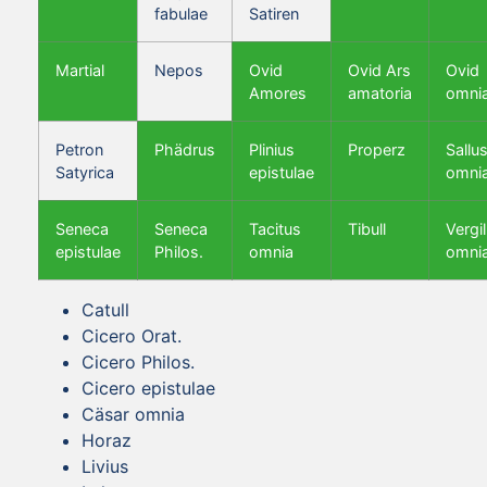
fabulae
Satiren
Martial
Nepos
Ovid
Ovid Ars
Ovid
Amores
amatoria
omni
Petron
Phädrus
Plinius
Properz
Sallus
Satyrica
epistulae
omni
Seneca
Seneca
Tacitus
Tibull
Vergil
epistulae
Philos.
omnia
omni
Catull
Cicero Orat.
Cicero Philos.
Cicero epistulae
Cäsar omnia
Horaz
Livius