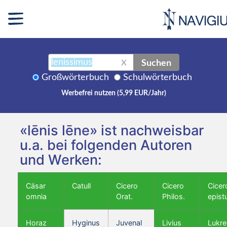
Suchen
X
Großwörterbuch
Schulwörterbuch
Werbefrei nutzen (5,99 EUR/Jahr)
«lēnis lēne» ist nachweisbar
u.a. bei folgenden Autoren
und Werken:
Cäsar
Catull
Cicero
Cicero
Cicer
omnia
Orat.
Philos.
epist
Horaz
Hyginus
Juvenal
Livius
Lukre