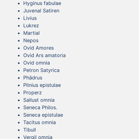
Hyginus fabulae
Juvenal Satiren
Livius
Lukrez
Martial
Nepos
Ovid Amores
Ovid Ars amatoria
Ovid omnia
Petron Satyrica
Phädrus
Plinius epistulae
Properz
Sallust omnia
Seneca Philos.
Seneca epistulae
Tacitus omnia
Tibull
Vergil omnia