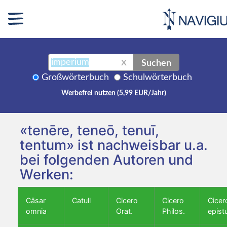
Suchen
X
Großwörterbuch
Schulwörterbuch
Werbefrei nutzen (5,99 EUR/Jahr)
«tenēre, teneō, tenuī,
tentum» ist nachweisbar u.a.
bei folgenden Autoren und
Werken:
Cäsar
Catull
Cicero
Cicero
Cicer
omnia
Orat.
Philos.
epist