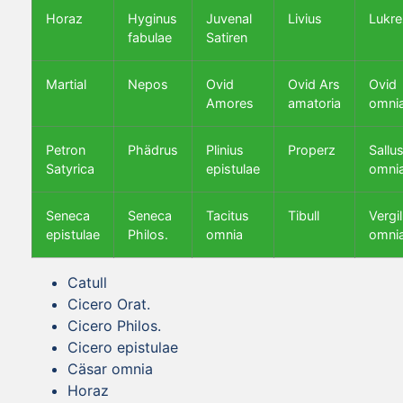
Horaz
Hyginus
Juvenal
Livius
Lukre
fabulae
Satiren
Martial
Nepos
Ovid
Ovid Ars
Ovid
Amores
amatoria
omni
Petron
Phädrus
Plinius
Properz
Sallus
Satyrica
epistulae
omni
Seneca
Seneca
Tacitus
Tibull
Vergil
epistulae
Philos.
omnia
omni
Catull
Cicero Orat.
Cicero Philos.
Cicero epistulae
Cäsar omnia
Horaz