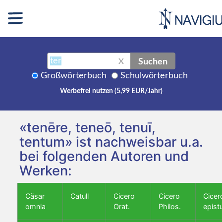
Suchen
X
Großwörterbuch
Schulwörterbuch
Werbefrei nutzen (5,99 EUR/Jahr)
«tenēre, teneō, tenuī,
tentum» ist nachweisbar u.a.
bei folgenden Autoren und
Werken:
Cäsar
Catull
Cicero
Cicero
Cicer
omnia
Orat.
Philos.
epist