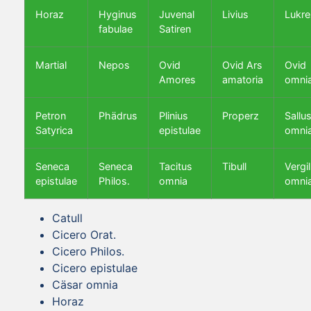
Horaz
Hyginus
Juvenal
Livius
Lukre
fabulae
Satiren
Martial
Nepos
Ovid
Ovid Ars
Ovid
Amores
amatoria
omni
Petron
Phädrus
Plinius
Properz
Sallus
Satyrica
epistulae
omni
Seneca
Seneca
Tacitus
Tibull
Vergil
epistulae
Philos.
omnia
omni
Catull
Cicero Orat.
Cicero Philos.
Cicero epistulae
Cäsar omnia
Horaz