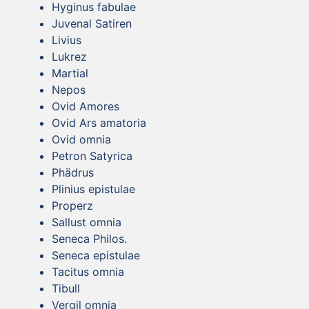
Hyginus fabulae
Juvenal Satiren
Livius
Lukrez
Martial
Nepos
Ovid Amores
Ovid Ars amatoria
Ovid omnia
Petron Satyrica
Phädrus
Plinius epistulae
Properz
Sallust omnia
Seneca Philos.
Seneca epistulae
Tacitus omnia
Tibull
Vergil omnia