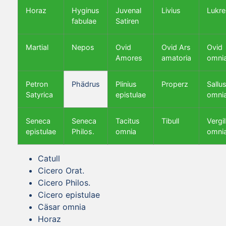
Horaz
Hyginus
Juvenal
Livius
Lukre
fabulae
Satiren
Martial
Nepos
Ovid
Ovid Ars
Ovid
Amores
amatoria
omni
Petron
Phädrus
Plinius
Properz
Sallus
Satyrica
epistulae
omni
Seneca
Seneca
Tacitus
Tibull
Vergil
epistulae
Philos.
omnia
omni
Catull
Cicero Orat.
Cicero Philos.
Cicero epistulae
Cäsar omnia
Horaz