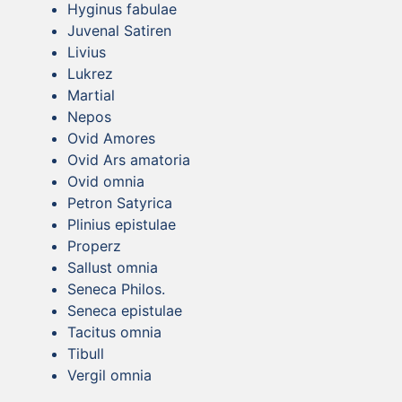
Hyginus fabulae
Juvenal Satiren
Livius
Lukrez
Martial
Nepos
Ovid Amores
Ovid Ars amatoria
Ovid omnia
Petron Satyrica
Plinius epistulae
Properz
Sallust omnia
Seneca Philos.
Seneca epistulae
Tacitus omnia
Tibull
Vergil omnia