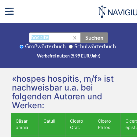
Suchen
X
Großwörterbuch
Schulwörterbuch
Werbefrei nutzen (5,99 EUR/Jahr)
«hospes hospitis, m/f» ist
nachweisbar u.a. bei
folgenden Autoren und
Werken:
Cäsar
Catull
Cicero
Cicero
Cicer
omnia
Orat.
Philos.
epist