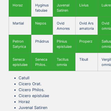
Horaz
Hyginus
Juvenal
Livius
Lukre
fabulae
Satiren
Martial
Nepos
Ovid
Ovid Ars
Ovid
Amores
amatoria
omni
Petron
Phädrus
Plinius
Properz
Sallus
Satyrica
epistulae
omni
Seneca
Seneca
Tacitus
Tibull
Vergil
epistulae
Philos.
omnia
omni
Catull
Cicero Orat.
Cicero Philos.
Cicero epistulae
Horaz
Juvenal Satiren