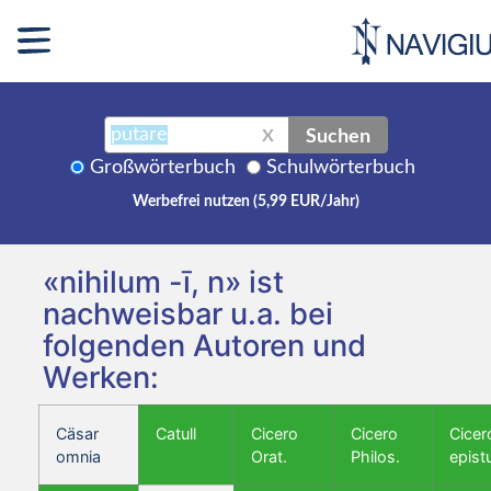
Suchen
X
Großwörterbuch
Schulwörterbuch
Werbefrei nutzen (5,99 EUR/Jahr)
«nihilum -ī, n» ist
nachweisbar u.a. bei
folgenden Autoren und
Werken:
Cäsar
Catull
Cicero
Cicero
Cicer
omnia
Orat.
Philos.
epist