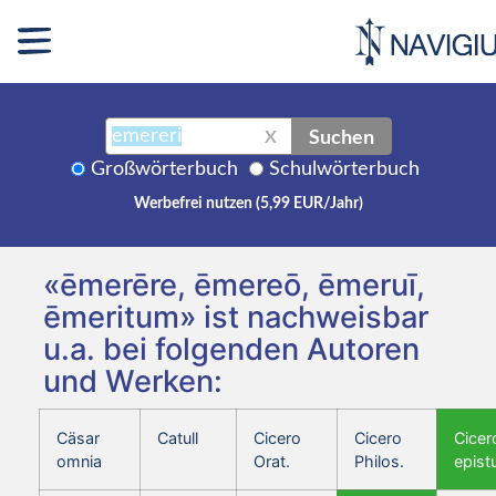
Suchen
X
Großwörterbuch
Schulwörterbuch
Werbefrei nutzen (5,99 EUR/Jahr)
«ēmerēre, ēmereō, ēmeruī,
ēmeritum» ist nachweisbar
u.a. bei folgenden Autoren
und Werken:
Cäsar
Catull
Cicero
Cicero
Cicer
omnia
Orat.
Philos.
epist