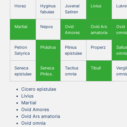
Horaz
Hyginus
Juvenal
Livius
Lukre
fabulae
Satiren
Martial
Nepos
Ovid
Ovid Ars
Ovid
Amores
amatoria
omni
Petron
Phädrus
Plinius
Properz
Sallus
Satyrica
epistulae
omni
Seneca
Seneca
Tacitus
Tibull
Vergil
epistulae
Philos.
omnia
omni
Cicero epistulae
Livius
Martial
Ovid Amores
Ovid Ars amatoria
Ovid omnia