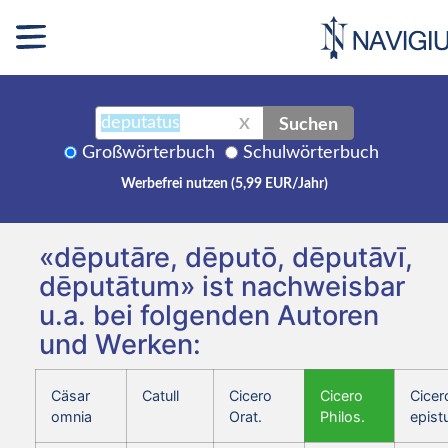
Suchen
X
Großwörterbuch
Schulwörterbuch
Werbefrei nutzen (5,99 EUR/Jahr)
«dēputāre, dēputō, dēputāvī,
dēputātum» ist nachweisbar
u.a. bei folgenden Autoren
und Werken:
Cäsar
Catull
Cicero
Cicero
Cicer
omnia
Orat.
Philos.
epist