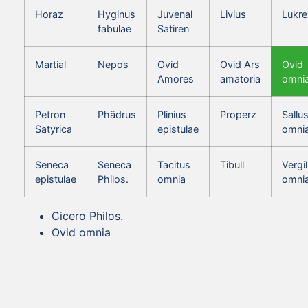
Horaz
Hyginus
Juvenal
Livius
Lukre
fabulae
Satiren
Martial
Nepos
Ovid
Ovid Ars
Ovid
Amores
amatoria
omni
Petron
Phädrus
Plinius
Properz
Sallus
Satyrica
epistulae
omni
Seneca
Seneca
Tacitus
Tibull
Vergil
epistulae
Philos.
omnia
omni
Cicero Philos.
Ovid omnia