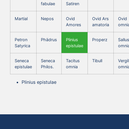
fabulae
Satiren
Martial
Nepos
Ovid
Ovid Ars
Ovid
Amores
amatoria
omni
Petron
Phädrus
Plinius
Properz
Sallus
Satyrica
epistulae
omni
Seneca
Seneca
Tacitus
Tibull
Vergil
epistulae
Philos.
omnia
omni
Plinius epistulae