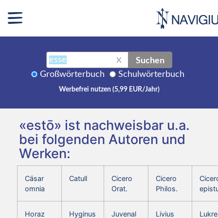
Suchen
X
Großwörterbuch
Schulwörterbuch
Werbefrei nutzen (5,99 EUR/Jahr)
«estō» ist nachweisbar u.a.
bei folgenden Autoren und
Werken:
Cäsar
Catull
Cicero
Cicero
Cicer
omnia
Orat.
Philos.
epist
Horaz
Hyginus
Juvenal
Livius
Lukre